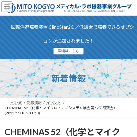
コ
ナ
ン
ビ
テ
ゲ
ン
ー
回転浮遊培養装置 ClinoStar2®／低酸素で培養できるオプシ
ツ
シ
へ
ョ
ス
ン
ョンが追加されました！
キ
に
詳細はこちら
ッ
移
プ
動
新着情報
HOME
新着情報
イベント
CHEMINAS 52（化学とマイクロ・ナノシステム学会 第52回研究会）
(2025/11/10〜11/13)
CHEMINAS 52（化学とマイク