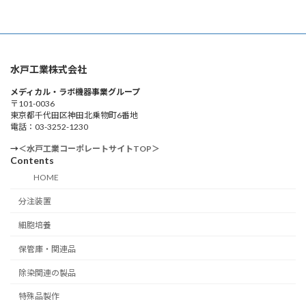
水戸工業株式会社
メディカル・ラボ機器事業グループ
〒101-0036
東京都千代田区神田北乗物町6番地
電話：03-3252-1230
→
＜水戸工業コーポレートサイトTOP＞
Contents
HOME
分注装置
細胞培養
保管庫・関連品
除染関連の製品
特殊品製作