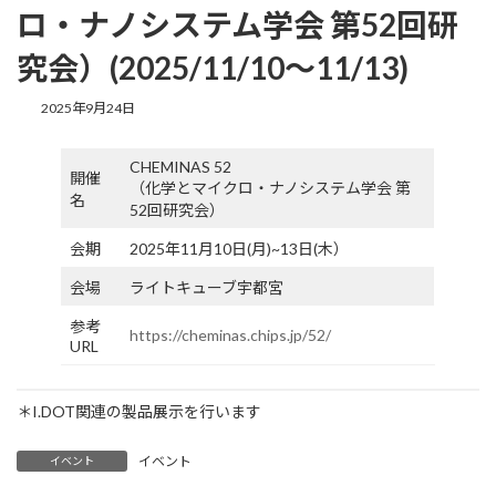
ロ・ナノシステム学会 第52回研
究会）(2025/11/10〜11/13)
最
2025年9月24日
終
更
CHEMINAS 52
新
開催
日
（化学とマイクロ・ナノシステム学会 第
名
時
52回研究会）
:
会期
2025年11月10日(月)~13日(木）
会場
ライトキューブ宇都宮
参考
https://cheminas.chips.jp/52/
URL
＊I.DOT関連の製品展示を行います
イベント
イベント