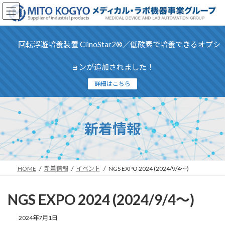
コ
ナ
ン
ビ
テ
ゲ
ン
ー
回転浮遊培養装置 ClinoStar2®／低酸素で培養できるオプシ
ツ
シ
へ
ョ
ス
ン
ョンが追加されました！
キ
に
詳細はこちら
ッ
移
プ
動
新着情報
HOME
新着情報
イベント
NGS EXPO 2024 (2024/9/4〜)
NGS EXPO 2024 (2024/9/4〜)
最
2024年7月1日