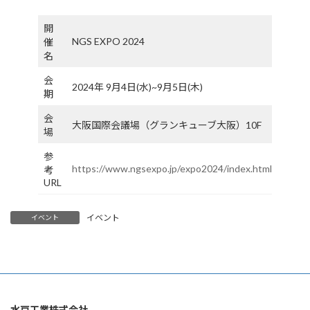
終
更
新
開
日
NGS EXPO 2024
催
時
名
:
会
2024年 9月4日(水)~9月5日(木)
期
会
大阪国際会議場（グランキューブ大阪）10F
場
参
https://www.ngsexpo.jp/expo2024/index.html
考
URL
イベント
イベント
水戸工業株式会社