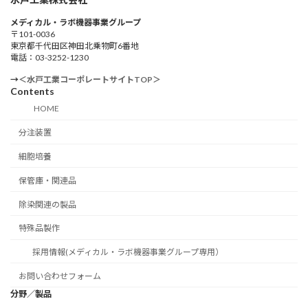
メディカル・ラボ機器事業グループ
〒101-0036
東京都千代田区神田北乗物町6番地
電話：03-3252-1230
→
＜水戸工業コーポレートサイトTOP＞
Contents
HOME
分注装置
細胞培養
保管庫・関連品
除染関連の製品
特殊品製作
採用情報(メディカル・ラボ機器事業グループ専用）
お問い合わせフォーム
分野／製品