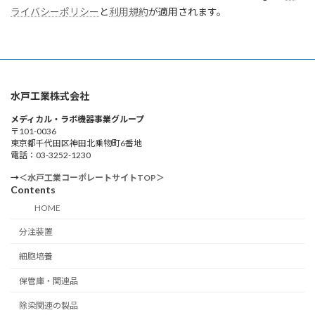
ライバシーポリシー
と
利用規約
が適用されます。
水戸工業株式会社
メディカル・ラボ機器事業グループ
〒101-0036
東京都千代田区神田北乗物町6番地
電話：03-3252-1230
→
＜水戸工業コーポレートサイトTOP＞
Contents
HOME
分注装置
細胞培養
保管庫・関連品
除染関連の製品