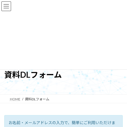
コ
ナ
ン
ビ
テ
ゲ
ン
ー
回転浮遊培養装置 ClinoStar2®／低酸素で培養できるオプシ
ツ
シ
へ
ョ
ス
ン
ョンが追加されました！
キ
に
詳細はこちら
ッ
移
プ
動
資料DLフォーム
HOME
資料DLフォーム
お名前・メールアドレスの入力で、簡単にご利用いただけま